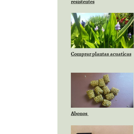
resistentes
Comprar plantas
acuaticas
Abono
s