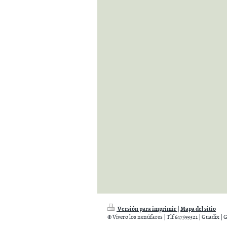
Versión para imprimir
Mapa del sitio
|
© Vivero los nenúfares | Tlf 647593321 | Guadix |