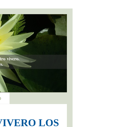
ro vivero.
s.
o
VIVERO LOS