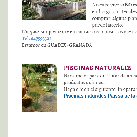
Nuestro vivero
NO es
embargo si usted des
comprar alguna plant
puede hacerlo.
Póngase simplemente en contacto con nosotros y le 
Tel. 647593321
Estamos en GUADIX -GRANADA
PISCINAS NATURALES
Nada mejor para disfrutar de un ba
productos quimicos
Haga clic en el siguiente link par
s
Pi
cinas naturales Paissá
se la