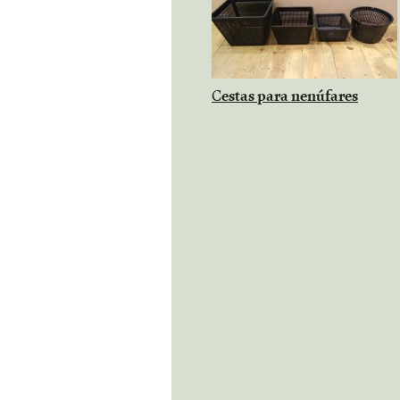
estas para nenúfares
C